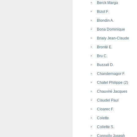
Berck Marga
Bizot F.
Blondin A.
Bona Dominique
Brialy Jean-Claude
Brontë E.
Bru C.
Buzzati D.
Chandernagor F.
Chatel Philippe (2)
Chauviré Jacques
Claudel Paul
Cloarec F.
Colette
Collette S.
Connolly Joseph