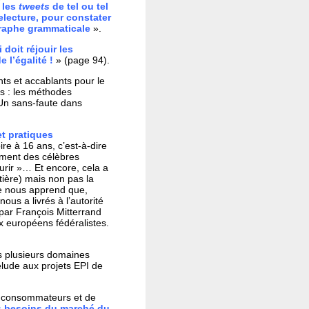
 les
tweets
de tel ou tel
relecture, pour constater
ographe grammaticale
».
doit réjouir les
 l’égalité !
» (page 94).
ts et accablants pour le
es : les méthodes
 Un sans-faute dans
t pratiques
ire à 16 ans, c’est-à-dire
oment des célèbres
urir »… Et encore, cela a
tière) mais non pas la
re nous apprend que,
us a livrés à l’autorité
par François Mitterrand
ux européens fédéralistes.
s plusieurs domaines
rélude aux projets EPI de
rs consommateurs et de
des besoins du marché du