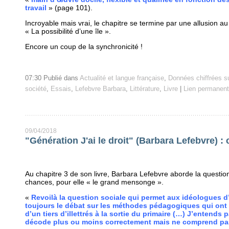
travail
» (page 101).
Incroyable mais vrai, le chapitre se termine par une allusion 
« La possibilité d’une île ».
Encore un coup de la synchronicité !
07:30 Publié dans
Actualité et langue française
,
Données chiffrées su
société
,
Essais
,
Lefebvre Barbara
,
Littérature
,
Livre
|
Lien permanent
09/04/2018
"Génération J'ai le droit" (Barbara Lefebvre) : c
Au chapitre 3 de son livre, Barbara Lefebvre aborde la question
chances, pour elle « le grand mensonge ».
«
Revoilà la question sociale qui permet aux idéologues d’
toujours le débat sur les méthodes pédagogiques qui ont 
d’un tiers d’illettrés à la sortie du primaire (…) J’entends p
décode plus ou moins correctement mais ne comprend pas c