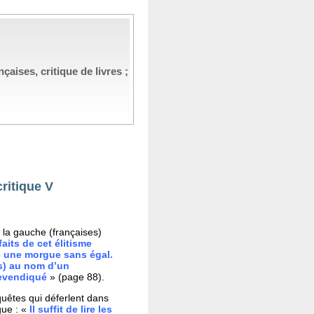
çaises, critique de livres ;
critique V
 la gauche (françaises)
aits de cet élitisme
c une morgue sans égal.
es) au nom d’un
revendiqué
» (page 88).
uêtes qui déferlent dans
gue : «
Il suffit de lire les