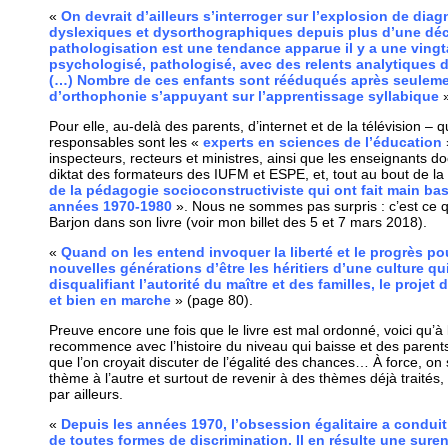
«
On devrait d’ailleurs s’interroger sur l’explosion de dia
dyslexiques et dysorthographiques depuis plus d’une dé
pathologisation est une tendance apparue il y a une vingt
psychologisé, pathologisé, avec des relents analytiques
(…) Nombre de ces enfants sont rééduqués après seulem
d’orthophonie s’appuyant sur l’apprentissage syllabique
»
Pour elle, au-delà des parents, d’internet et de la télévision – qu
responsables sont les «
experts en sciences de l’éducation
inspecteurs, recteurs et ministres, ainsi que les enseignants do
diktat des formateurs des IUFM et ESPE, et, tout au bout de la
de la pédagogie socioconstructiviste qui ont fait main bas
années 1970-1980
». Nous ne sommes pas surpris : c’est ce
Barjon dans son livre (voir mon billet des 5 et 7 mars 2018).
«
Quand on les entend invoquer la liberté et le progrès p
nouvelles générations d’être les héritiers d’une culture qu
disqualifiant l’autorité du maître et des familles, le projet
et bien en marche
» (page 80).
Preuve encore une fois que le livre est mal ordonné, voici qu’à
recommence avec l’histoire du niveau qui baisse et des parents
que l’on croyait discuter de l’égalité des chances… À force, on
thème à l’autre et surtout de revenir à des thèmes déjà traités,
par ailleurs.
«
Depuis les années 1970, l’obsession égalitaire a conduit 
de toutes formes de discrimination. Il en résulte une sur