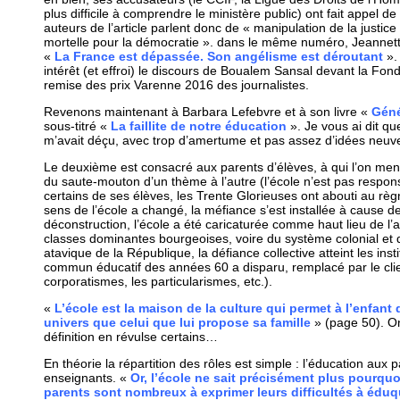
plus difficile à comprendre le ministère public) ont fait appel de
auteurs de l’article parlent donc de « manipulation de la justic
mortelle pour la démocratie ». dans le même numéro, Jeannette 
«
La France est dépassée. Son angélisme est déroutant
».
intérêt (et effroi) le discours de Boualem Sansal devant la Fon
remise des prix Varenne 2016 des journalistes.
Revenons maintenant à Barbara Lefebvre et à son livre «
Géné
sous-titré «
La faillite de notre éducation
». Je vous ai dit qu
m’avait déçu, avec trop d’amertume et pas assez d’idées neuve
Le deuxième est consacré aux parents d’élèves, à qui l’on me
du saute-mouton d’un thème à l’autre (l’école n’est pas respon
certains de ses élèves, les Trente Glorieuses ont abouti au règn
sens de l’école a changé, la méfiance s’est installée à cause d
déconstruction, l’école a été caricaturée comme haut lieu de l’ar
classes dominantes bourgeoises, voire du système colonial et 
atavique de la République, la défiance collective atteint les inst
commun éducatif des années 60 a disparu, remplacé par le clie
corporatismes, les particularismes, etc.).
«
L’école est la maison de la culture qui permet à l’enfant 
univers que celui que lui propose sa famille
» (page 50). O
définition en révulse certains…
En théorie la répartition des rôles est simple : l’éducation aux p
enseignants. «
Or, l’école ne sait précisément plus pourquoi 
parents sont nombreux à exprimer leurs difficultés à éduq