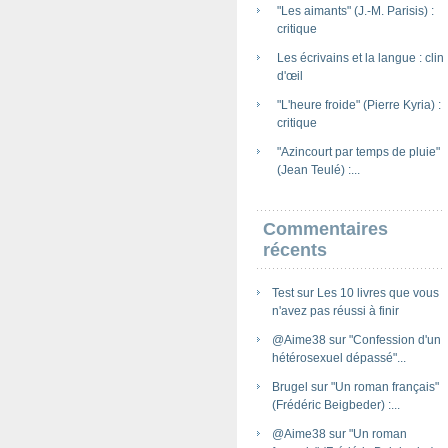
"Les aimants" (J.-M. Parisis) :
critique
Les écrivains et la langue : clin
d'œil
"L'heure froide" (Pierre Kyria) :
critique
"Azincourt par temps de pluie"
(Jean Teulé) :...
Commentaires
récents
Test
sur
Les 10 livres que vous
n'avez pas réussi à finir
@Aime38
sur
"Confession d'un
hétérosexuel dépassé"...
Brugel
sur
"Un roman français"
(Frédéric Beigbeder) :...
@Aime38
sur
"Un roman