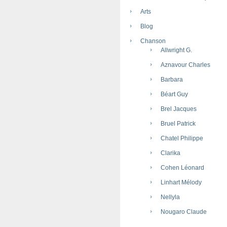
Arts
Blog
Chanson
Allwright G.
Aznavour Charles
Barbara
Béart Guy
Brel Jacques
Bruel Patrick
Chatel Philippe
Clarika
Cohen Léonard
Linhart Mélody
Nellyla
Nougaro Claude