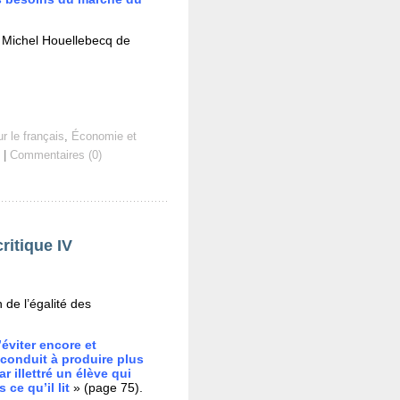
au Michel Houellebecq de
r le français
,
Économie et
|
Commentaires (0)
ritique IV
 de l’égalité des
éviter encore et
conduit à produire plus
ar illettré un élève qui
e qu’il lit
» (page 75).