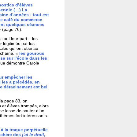
gnostics d’élèves
cennie (…) La
aine d’années : tout est
 de café du commerce
ent quelques séances
 (page 76).
i ont leur part – les
» légitimés par les
ciles qui ont obéi au
 chaîne, «
les gourous
se sur l’école dans les
 que démontre Carole
our empêcher les
i les a précédés, en
 de déracinement est bel
 la page 83, on
 et élèves trompés, alors
 se lasse de sauter d’un
 thèmes fort intéressants
à la traque perpétuelle
enchère des
j’ai le droit
,