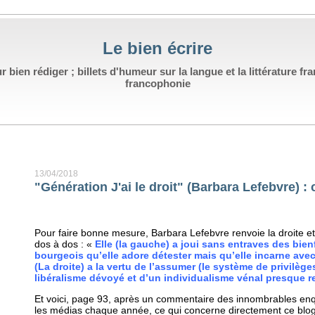
Le bien écrire
bien rédiger ; billets d'humeur sur la langue et la littérature fran
francophonie
13/04/2018
"Génération J'ai le droit" (Barbara Lefebvre) : 
Pour faire bonne mesure, Barbara Lefebvre renvoie la droite et
dos à dos : «
Elle (la gauche) a joui sans entraves des bienf
bourgeois qu’elle adore détester mais qu’elle incarne ave
(La droite) a la vertu de l’assumer (le système de privilèg
libéralisme dévoyé et d’un individualisme vénal presque 
Et voici, page 93, après un commentaire des innombrables enq
les médias chaque année, ce qui concerne directement ce blo