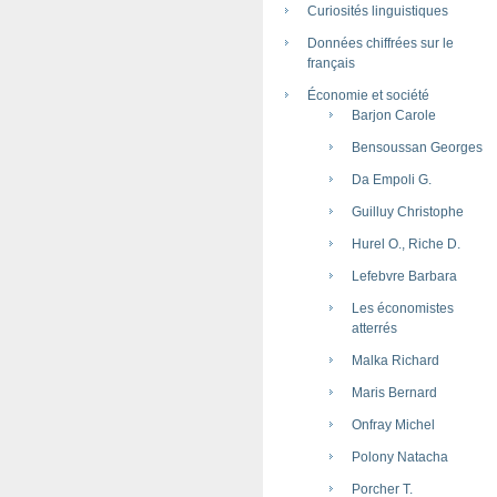
Curiosités linguistiques
Données chiffrées sur le
français
Économie et société
Barjon Carole
Bensoussan Georges
Da Empoli G.
Guilluy Christophe
Hurel O., Riche D.
Lefebvre Barbara
Les économistes
atterrés
Malka Richard
Maris Bernard
Onfray Michel
Polony Natacha
Porcher T.