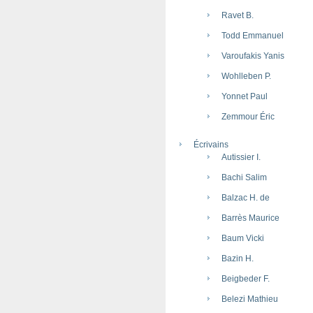
Ravet B.
Todd Emmanuel
Varoufakis Yanis
Wohlleben P.
Yonnet Paul
Zemmour Éric
Écrivains
Autissier I.
Bachi Salim
Balzac H. de
Barrès Maurice
Baum Vicki
Bazin H.
Beigbeder F.
Belezi Mathieu