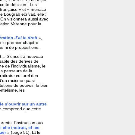
 cette décision ! Les
e française » et « menace
Bougrab écrivait, elle :
 On visionnera aussi avec
dation Varenne pour la
ration
J’ai le droit
»,
e le premier chapitre
s ni de propositions.
nt… S’ensuit à nouveau
sable des dérives de
e de l’individualisme, le
es penseurs de la
bitraire culturel des
d’un racisme quasi
itutions de pouvoir, le bien
ntélisme, les
de s’ouvrir sur un autre
n comprend que cette
arents, l’instruction aux
elle instruit, et les
uer
» (page 51). Et le