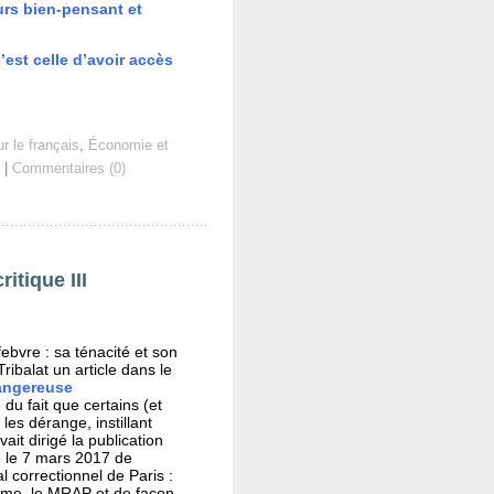
ours bien-pensant et
est celle d’avoir accès
r le français
,
Économie et
|
Commentaires (0)
itique III
bvre : sa ténacité et son
ribalat un article dans le
angereuse
 du fait que certains (et
les dérange, instillant
ait dirigé la publication
é le 7 mars 2017 de
al correctionnel de Paris :
omme, le MRAP et de façon