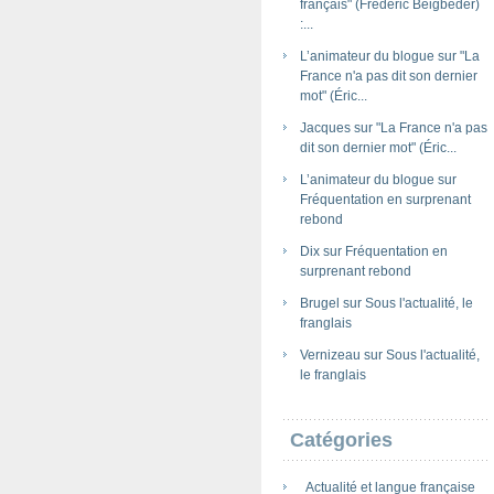
français" (Frédéric Beigbeder)
:...
L’animateur du blogue
sur
"La
France n'a pas dit son dernier
mot" (Éric...
Jacques
sur
"La France n'a pas
dit son dernier mot" (Éric...
L’animateur du blogue
sur
Fréquentation en surprenant
rebond
Dix
sur
Fréquentation en
surprenant rebond
Brugel
sur
Sous l'actualité, le
franglais
Vernizeau
sur
Sous l'actualité,
le franglais
Catégories
Actualité et langue française