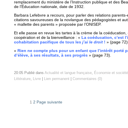
remplacement du ministère de l’Instruction publique et des Bea
de l’Éducation nationale, date de 1932.
Barbara Lefebvre a recours, pour parler des relations parents
citations savoureuses de la novlangue des pédagogistes et aut
« mallette des parents » proposée par l’ONISEP.
Et elle passe en revue les tartes à la crème de la coéducation, d
coopération et de la bienveillance : «
La coéducation, c’est l’
cohabitation pacifique de tous les
j’ai le droit
!
» (page 72
«
Rien ne compte plus pour un enfant que l’intérêt porté p
d’élève, à ses résultats, à ses progrès
» (page 73).
20:05 Publié dans
Actualité et langue française
,
Économie et société
Littérature
,
Livre
|
Lien permanent
|
Commentaires (0)
1
2
Page suivante