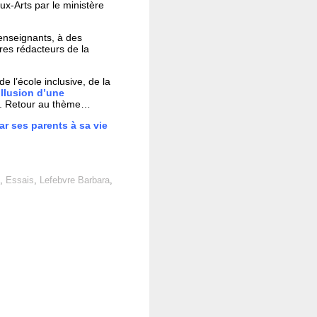
ux-Arts par le ministère
-enseignants, à des
res rédacteurs de la
e l’école inclusive, de la
illusion d’une
). Retour au thème…
ar ses parents à sa vie
,
Essais
,
Lefebvre Barbara
,