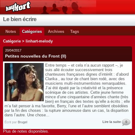
Le bien écrire
Notes
Catégories
Archives
Tags
Catégorie > linhart-melody
20/04/2017
Petites nouvelles du Front (II)
Entre temps – et cela n’a aucun rapport –, je
suis allé écouter successivement trois
chanteuses françaises dignes d’intérêt : d’abord
Clarika , au tour de chant bien rodé, avec des
musiciens multi-instrumentistes remarquables.
J’ai été épaté par la créativité et la présence
scénique de ces artistes. Cette jeune femme
mince d’une cinquantaine d’années chante (très
bien) en français des textes qu’elle a écrits ; elle
m’a fait penser à ma favorite, Berry, l’une et l’autre semblent obsédées
par la fin des choses : la rupture amoureuse dans un cas, la disparition
dans l’autre. Une chose...
Lire la suite
0
Écrit par
Brugel
Plus de notes disponibles.