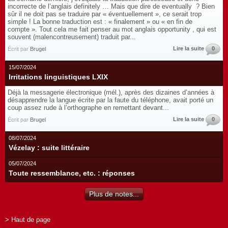
incorrecte de l’anglais definitely … Mais que dire de eventually ? Bien
sûr il ne doit pas se traduire par « éventuellement », ce serait trop
simple ! La bonne traduction est : « finalement » ou « en fin de
compte ». Tout cela me fait penser au mot anglais opportunity , qui est
souvent (malencontreusement) traduit par...
Lire la suite
0
Écrit par
Brugel
15/07/2024
Irritations linguistiques LXIX
Déjà la messagerie électronique (mél.), après des dizaines d’années à
désapprendre la langue écrite par la faute du téléphone, avait porté un
coup assez rude à l’orthographe en remettant devant...
Lire la suite
0
Écrit par
Brugel
08/07/2024
Vézelay : suite littéraire
05/07/2024
Toute ressemblance, etc. : réponses
Plus de notes...
> Haut de page