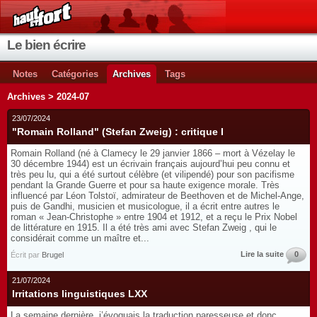
Le bien écrire
Notes
Catégories
Archives
Tags
Archives > 2024-07
23/07/2024
"Romain Rolland" (Stefan Zweig) : critique I
Romain Rolland (né à Clamecy le 29 janvier 1866 – mort à Vézelay le
30 décembre 1944) est un écrivain français aujourd’hui peu connu et
très peu lu, qui a été surtout célèbre (et vilipendé) pour son pacifisme
pendant la Grande Guerre et pour sa haute exigence morale. Très
influencé par Léon Tolstoï, admirateur de Beethoven et de Michel-Ange,
puis de Gandhi, musicien et musicologue, il a écrit entre autres le
roman « Jean-Christophe » entre 1904 et 1912, et a reçu le Prix Nobel
de littérature en 1915. Il a été très ami avec Stefan Zweig , qui le
considérait comme un maître et...
Lire la suite
0
Écrit par
Brugel
21/07/2024
Irritations linguistiques LXX
La semaine dernière, j’évoquais la traduction paresseuse et donc