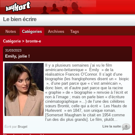
Le bien écrire
Notes
Catégories
Archives
Tags
Catégorie > bronte-e
31/03/2023
Emily, jolie !
Il y a plusieurs semaines j’ai vu le film
américano-britannique « Emily » de la
réalisatrice Frances O’Connor. Il s’agit d’une
biographie (les franglophones disent un « biopic
», d’une part parce que « c’est américain »,
donc bien, et d’autre part parce que la racine
« graphie » de « biographie » renvoie à l’écrit et
non à l’image ; mais on parle bien « d’écriture
cinématographique »…) de l’une des célèbres
sœurs Brontë, celle qui a écrit « Les Hauts de
Hurlevent » en 1847, son unique roman.
[Somerset Maugham le citait en 1954 comme
l’un des dix plus grands]. Le film, plutôt...
Lire la suite
0
Écrit par
Brugel